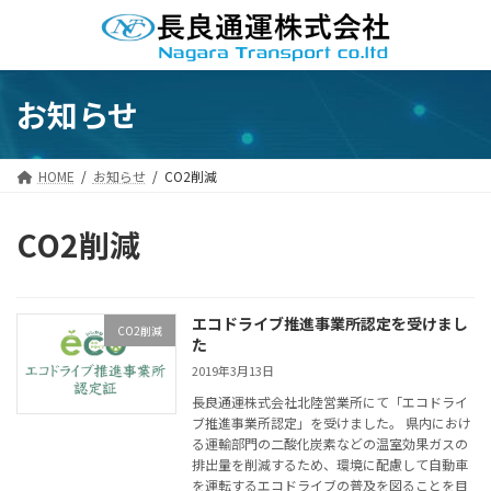
コ
ナ
ン
ビ
テ
ゲ
ン
ー
ツ
シ
お知らせ
へ
ョ
ス
ン
キ
に
HOME
お知らせ
CO2削減
ッ
移
プ
動
CO2削減
エコドライブ推進事業所認定を受けまし
CO2削減
た
2019年3月13日
長良通運株式会社北陸営業所にて「エコドライ
ブ推進事業所認定」を受けました。 県内におけ
る運輸部門の二酸化炭素などの温室効果ガスの
排出量を削減するため、環境に配慮して自動車
を運転するエコドライブの普及を図ることを目