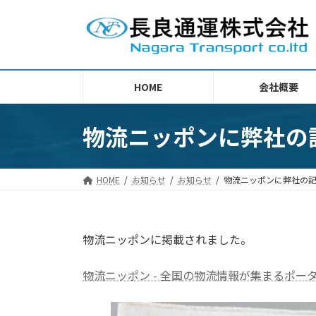
コ
ナ
ン
ビ
テ
ゲ
ン
ー
ツ
シ
HOME
会社概要
へ
ョ
ス
ン
キ
に
物流ニッポンに弊社の
ッ
移
プ
動
HOME
お知らせ
お知らせ
物流ニッポンに弊社の
物流ニッポンに掲載されました。
物流ニッポン - 全国の物流情報が集まるポータルサイト 