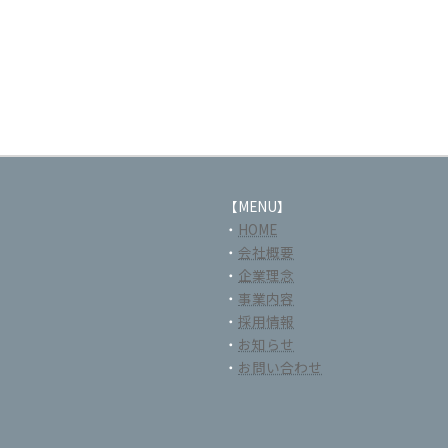
【MENU】
・
HOME
・
会社概要
・
企業理念
・
事業内容
・
採用情報
・
お知らせ
・
お問い合わせ